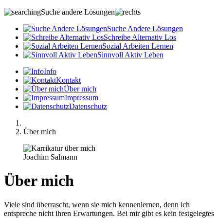
Suche andere Lösungen
S
uche
A
ndere
L
ösungen
S
chreibe
A
lternativ
L
os
S
ozial
A
rbeiten
L
ernen
S
innvoll
A
ktiv
L
eben
Info
Kontakt
Über mich
Impressum
Datenschutz
Über mich
Joachim Salmann
Über mich
Viele sind überrascht, wenn sie mich kennenlernen, denn ich
entspreche nicht ihren Erwartungen. Bei mir gibt es kein festgelegtes