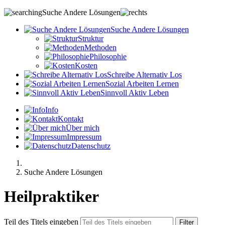
Suche Andere Lösungen
S
uche
A
ndere
L
ösungen
Struktur
Methoden
Philosophie
Kosten
S
chreibe
A
lternativ
L
os
S
ozial
A
rbeiten
L
ernen
S
innvoll
A
ktiv
L
eben
Info
Kontakt
Über mich
Impressum
Datenschutz
Suche Andere Lösungen
Heilpraktiker
Teil des Titels eingeben
Filter